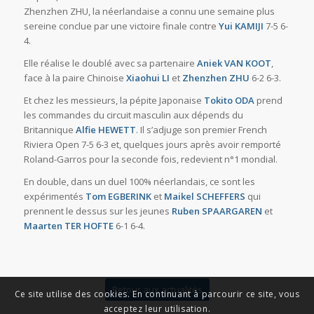
Zhenzhen ZHU, la néerlandaise a connu une semaine plus
sereine conclue par une victoire finale contre
Yui KAMIJI
7-5 6-
4.
Elle réalise le doublé avec sa partenaire
Aniek VAN KOOT
,
face à la paire Chinoise
Xiaohui LI
et
Zhenzhen ZHU
6-2 6-3.
Et chez les messieurs, la pépite Japonaise
Tokito ODA
prend
les commandes du circuit masculin aux dépends du
Britannique
Alfie HEWETT
. Il s’adjuge son premier French
Riviera Open 7-5 6-3 et, quelques jours après avoir remporté
Roland-Garros pour la seconde fois, redevient n°1 mondial.
En double, dans un duel 100% néerlandais, ce sont les
expérimentés
Tom EGBERINK
et
Maikel SCHEFFERS
qui
prennent le dessus sur les jeunes
Ruben SPAARGAREN
et
Maarten TER HOFTE
6-1 6-4.
Retour aux actualités
Ce site utilise des cookies. En continuant à parcourir ce site, vous
acceptez leur utilisation.