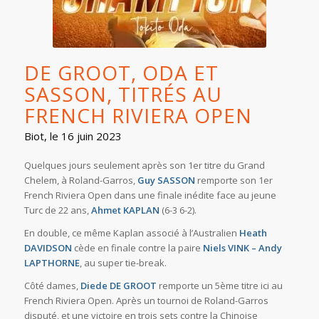
DE GROOT, ODA ET
SASSON, TITRÉS AU
FRENCH RIVIERA OPEN
Biot, le 16 juin 2023
Quelques jours seulement après son 1er titre du Grand
Chelem, à Roland-Garros,
Guy SASSON
remporte son 1er
French Riviera Open dans une finale inédite face au jeune
Turc de 22 ans,
Ahmet KAPLAN
(6-3 6-2).
En double, ce même Kaplan associé à l’Australien
Heath
DAVIDSON
cède en finale contre la paire
Niels VINK – Andy
LAPTHORNE
, au super tie-break.
Côté dames,
Diede DE GROOT
remporte un 5ème titre ici au
French Riviera Open. Après un tournoi de Roland-Garros
disputé, et une victoire en trois sets contre la Chinoise